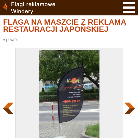
FLAGA NA MASZCIE Z REKLAMĄ
RESTAURACJI JAPOŃSKIEJ
powrót